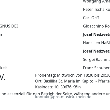
Wolfgang Ama
Peter Tschaik
Carl Orff
 AGNUS DEI
Gioacchino Ro
ur
Josef Nedzvet
Hans Leo Haßl
Josef Nedzvet
Sergei Rachm
keit
Franz Schuber
V.
Probentag: Mittwoch von 18:30 bis 20:3
Ort: Basilika St. Maria im Kapitol - Pfarrs
Kasinostr. 10, 50676 Köln
ind essenziell für den Betrieb der Seite, während andere u
kontakt@pro-musica-koeln.de