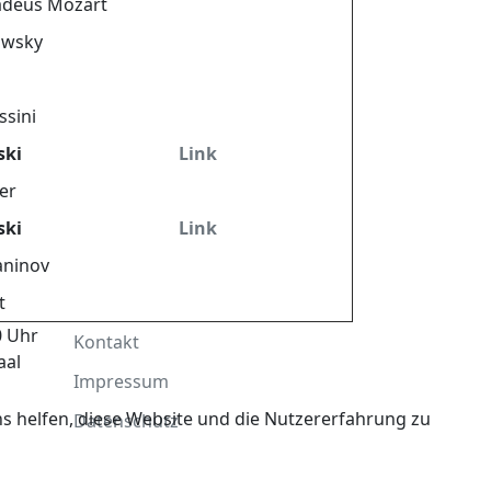
deus Mozart
owsky
ssini
ski
Link
er
ski
Link
aninov
t
0 Uhr
Kontakt
aal
Impressum
ns helfen, diese Website und die Nutzererfahrung zu
Datenschutz