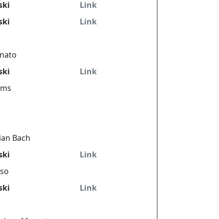
ski
Link
ski
Link
onato
ski
Link
hms
ian Bach
ski
Link
sso
ski
Link