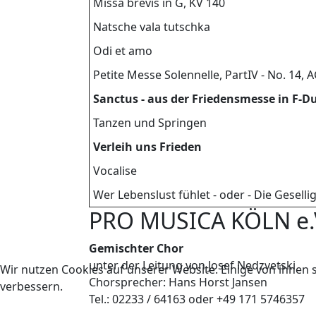
Missa brevis in G, KV 140
Natsche vala tutschka
Odi et amo
Petite Messe Solennelle, PartIV - No. 14,
Sanctus - aus der Friedensmesse in F-D
Tanzen und Springen
Verleih uns Frieden
Vocalise
Wer Lebenslust fühlet - oder - Die Gesellig
PRO MUSICA KÖLN e.
Gemischter Chor
unter der Leitung von Josef Nedzvetski
Wir nutzen Cookies auf unserer Website. Einige von ihnen s
Chorsprecher: Hans Horst Jansen
verbessern.
Tel.: 02233 / 64163 oder +49 171 5746357